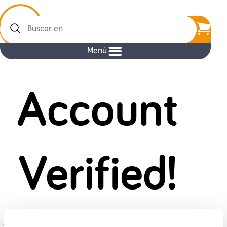
Buscar
en
Menú
Account
Verified!