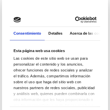
Thank you for verifying your email address, you now
have a fully active account. Please login with the
form below.
Introduzca
Dirección de correo electrónico
sus
Consentimiento
Detalles
Acerca de las cookies
credenciales
Esta página web usa cookies
Contraseña
Las cookies de este sitio web se usan para
personalizar el contenido y los anuncios,
ofrecer funciones de redes sociales y analizar
el tráfico. Además, compartimos información
sobre el uso que haga del sitio web con
nuestros partners de redes sociales, publicidad
Inicio de sesión
y análisis web, quienes pueden combinarla con
otra información que les haya proporcionado o
Contraseña olvidada
que hayan recopilado a partir del uso que haya